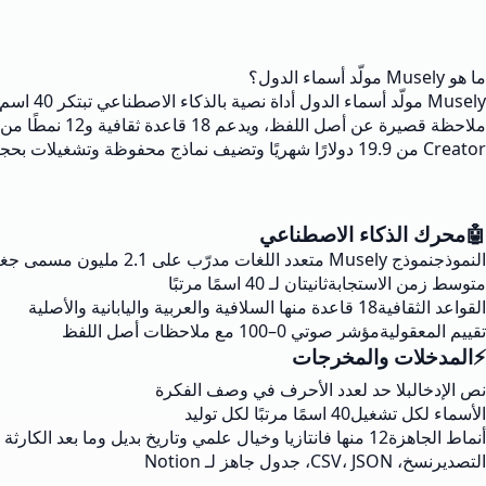
ما هو Musely مولّد أسماء الدول؟
Creator من 19.9 دولارًا شهريًا وتضيف نماذج محفوظة وتشغيلات بحجم القارة.
🤖
محرك الذكاء الاصطناعي
النموذج
نموذج Musely متعدد اللغات مدرّب على 2.1 مليون مسمى جغرافي
متوسط زمن الاستجابة
ثانيتان لـ 40 اسمًا مرتبًا
القواعد الثقافية
18 قاعدة منها السلافية والعربية واليابانية والأصلية
تقييم المعقولية
مؤشر صوتي 0–100 مع ملاحظات أصل اللفظ
⚡
المدخلات والمخرجات
نص الإدخال
بلا حد لعدد الأحرف في وصف الفكرة
الأسماء لكل تشغيل
40 اسمًا مرتبًا لكل توليد
أنماط الجاهزة
12 منها فانتازيا وخيال علمي وتاريخ بديل وما بعد الكارثة
التصدير
نسخ، CSV، JSON، جدول جاهز لـ Notion