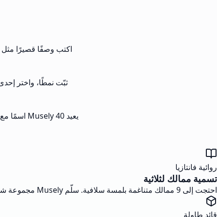
اكتب وصفًا قصيرًا مثل دولة جز
ثبّت نمطًا، واختر إحدى 18 قاعدة ثقافية، وضع المقاطع بين 2 و5، وأضف دولًا حقيقية للاستبعاد مثل فرنسا ور
يعيد Musely 40 اسمًا مع تقييم معقولية وملاحظات أصل اللفظ. انسخ الفائزين، أعد التوليد بفلاتر أضيق، أو صدّر إلى CSV.
روائية فانتازيا
تسمية ممالك لثلاثية
احتجت إلى 9 ممالك متناغمة بلمسة سلافية. سلّم Musely مجموعة شقيقة في أقل من 4 دقائق مع أصل لفظ مقنع.
قائد طاولة