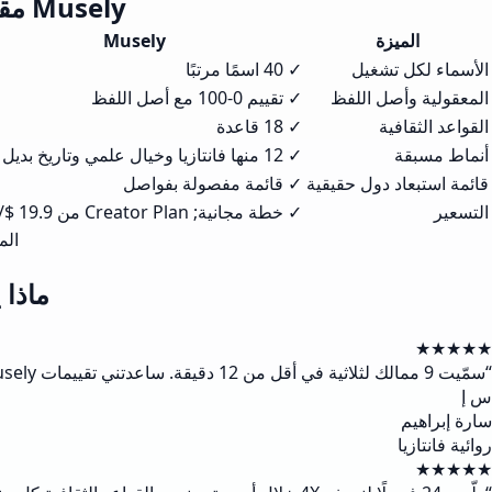
Musely مقابل Fantasy Name Generators وReedsy وDonjon
الميزة
Musely
الأسماء لكل تشغيل
✓ 40 اسمًا مرتبًا
المعقولية وأصل اللفظ
✓ تقييم 0-100 مع أصل اللفظ
القواعد الثقافية
✓ 18 قاعدة
أنماط مسبقة
✓ 12 منها فانتازيا وخيال علمي وتاريخ بديل
قائمة استبعاد دول حقيقية
✓ قائمة مفصولة بفواصل
التسعير
✓ خطة مجانية; Creator Plan من 19.9 $/شهر
الم
ماذا يقول
★★★★★
“
سمّيت 9 ممالك لثلاثية في أقل من 12 دقيقة. ساعدتني تقييمات Musely على اختيار الأسماء التي يتذكّرها القرّاء فعلًا.
س إ
سارة إبراهيم
روائية فانتازيا
★★★★★