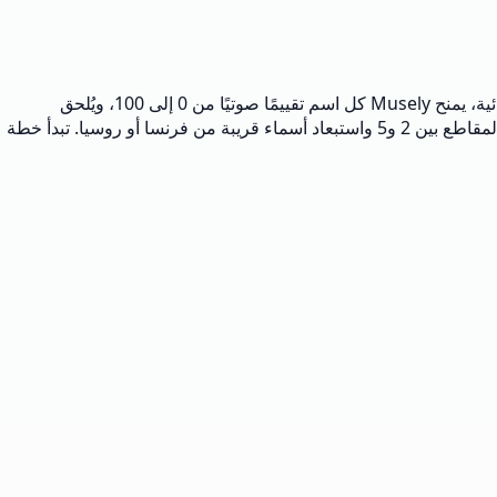
Musely مولّد أسماء الدول أداة نصية بالذكاء الاصطناعي تبتكر 40 اسم أمة خيالي مرتبًا في نحو ثانيتين لكل تشغيل. على خلاف القوائم العشوائية، يمنح Musely كل اسم تقييمًا صوتيًا من 0 إلى 100، ويُلحق
ملاحظة قصيرة عن أصل اللفظ، ويدعم 18 قاعدة ثقافية و12 نمطًا من الفانتازيا إلى التاريخ البديل. يستطيع المؤلفون تثبيت 9 أساليب وحصر المقاطع بين 2 و5 واستبعاد أسماء قريبة من فرنسا أو روسيا. تبدأ خطة