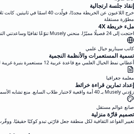
إنقاذ جلسة ارتجالية
خرج اللاعبون عن الخريطة مجددًا، فولّدت 40 اسمًا في ثانيتين. كانت ثلاثة منها معقولة بما يكفي لإسقاطها في المشهد بلا تردد.
مطوّرة مستقلة
ملء خريطة 4X
احتجت إلى 24 فصيلًا مميّزًا. منحني Musely تنوّعًا ثقافيًا وساعدتني التقييمات على الإبقاء على الأفضل.
كاتب سيناريو خيال علمي
تسمية المستعمرات والأنظمة النجمية
أعطاني نمط الخيال العلمي مع قاعدة عربية 12 مستعمرة بنبرة غريبة لكن قابلة للنطق. اختار المنتج 4 منها من أول قراءة.
معلمة جغرافيا
إعداد تمارين قراءة خرائط
زوّدني Musely بـ 40 أمة واقعية لاختبار طلاب السابع. منع تشابه الأسماء مع دول حقيقية اللجوء إلى البحث في جوجل.
صانع عوالم مستقل
تصميم قارّة منزلية
تغيير القواعد الثقافية لكل منطقة جعل قارّتي تبدو كوكبًا حقيقيًا. وو