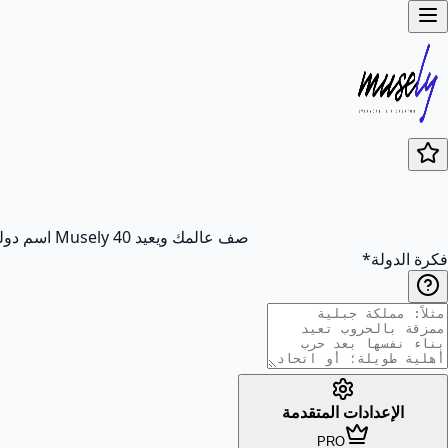
صف عالمك ويعيد Musely 40 اسم دولة مع تقييم معقولية وملاحظات أصل اللفظ و12 نمطًا. مصمّم للكتّاب وقادة الألعاب الورقية ومطوّري الألعاب.
فكرة الدولة
*
الإعدادات المتقدمة
PRO