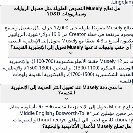
L
هل تعالج Musely النصوص الطويلة مثل فصول الروايات
وسيناريوهات D&D؟
تعالج Musely نصوصًا طويلة حتى 12,000 حرف لكل تشغيل وتسمح
بحجوم مرتفعة في خطة Creator من 19.9 دولار/شهريًا. الروائيون
يل إلى الإنجليزية القديمة.
ا Musely تحويل إلى الإنجليزية القديمة؟
تدعم Musely 12 حقبة: الأنجلوسكسونية (700-1100)، والإنجليزية
الوسطى المبكرة (1100-1300)، والمتأخرة (1300-1500)، والإنجليزية
الحديثة الشكسبيرية (1500-1700)، والفيكتورية القديمة ولهجات
ما مدى دقة Musely عند تحويل النثر الحديث إلى الإنجليزية
القديمة؟
تبلغ Musely تحويل إلى الإنجليزية القديمة 96% دقة أسلوبية مقابل
مراجعين مؤهلين عبر Bosworth-Toller وMiddle English
t والتصريفات.
لبحثية؟