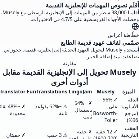
صوص المهمات للإنجليزية القديمة
أَقلمنا 38,000 سطر من المهمات إلى الإنجليزية الوسطى مع Musely،
القروسطية على 4.7/5 في الاختبارات.
عراس
فائف عهود قديمة الطابع
أستخدم Musely لتحويل العهود الحديثة إلى إنجليزية قديمة. حجوزاتي
ذ إضافة الخيار.
مقارنة
Musely تحويل إلى الإنجليزية القديمة مقابل
أدوات أخرى
YeOldeTranslator
FunTranslations
LingoJam
Musely
✓ 96%
✗ ~54%
على
⚠ ~62% بقواعد
✗ ~48% بقائمة
باستبدال
Bosworth-
ثابتة
محدودة
ثابت
Toller
✓ 12 حقبة
✗ حقبة
⚠ 3 حقب
✗ حقبتان
(700-1900)
عامة واحدة