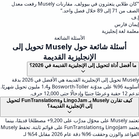
كان طلابي يتعثرون في بيوولف. مقارنات Musely رفعت معدل
احد.
”
رس
 إنجليزية
الأسئلة الشائعة
أسئلة شائعة حول Musely تحويل إلى
الإنجليزية القديمة
داة لتحويل إلى الإنجليزية القديمة في 2026؟
Musely تحويل إلى الإنجليزية القديمة هي الأفضل في 2026 بدقة
أسلوبية 96% على مدوّنة Bosworth-Toller و1.4 مليون تحويل شهريًا.
كيف تقارن Musely بـ LingoJam وFunTranslations لتحويل
إلى الإنجليزية القديمة؟
تعتمد Musely على محوّل مدرَّب على 9,200+ مصطلحًا قديمًا، بينما
يعتمد LingoJam وFunTranslations على قوائم ثابتة. تحفظ Musely
القواعد والوزن وحققت 96% دقة عام 2026 مقابل 54% لـ