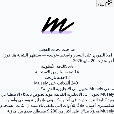
هنا حيث يحدث العجب
موذج على اليسار واضغط «توليد» — ستظهر النتيجة هنا فورًا.
ث
20 مايو 2026
96%
الدقة الأسلوبية
14 ث
متوسط زمن الاستجابة
12
حقبة تاريخية
+240 ألف
كاتب على Musely
Musel تحويل إلى الإنجليزية القديمة مولّد نصوص بالذكاء الاصطناعي
ة النثر الحديث في أنجلوسكسوني وإنجليزية وسطى وأسلوب
صيل. خلافًا للأدوات التي تكتفي بالاستبدال الثابت، تستخدم
Musely محوّلًا مدرَّبًا على أكثر من 9,200 مصطلح قديم من مدوّنة