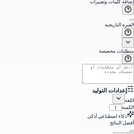
مات وتعبيرات
اريخية
 مخصصة
ات التوليد
اصطناعي أذكى
ائج