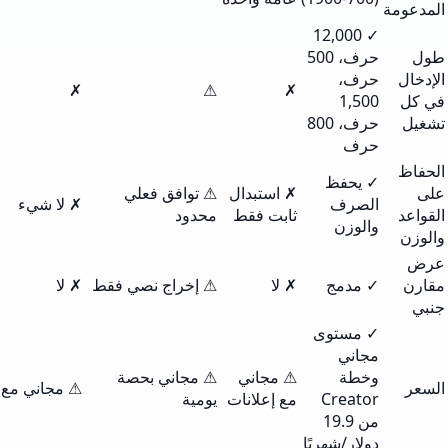
✓ 12,000
حرف، 500
حرف،
✗
⚠
✗
1,500
حرف، 800
حرف
✓ يحفظ
✗ استبدال
⚠ توافق فعلي
الصرف
✗ لا شيء
ثابت فقط
محدود
والوزن
✓ مدمج
✗ لا
⚠ إخراج نصي فقط
✗ لا
✓ مستوى
مجاني
وخطة
⚠ مجاني
⚠ مجاني بحصة
⚠ مجاني مع إعلانات
Creator
مع إعلانات
يومية
من 19.9
دولار/شهريًا