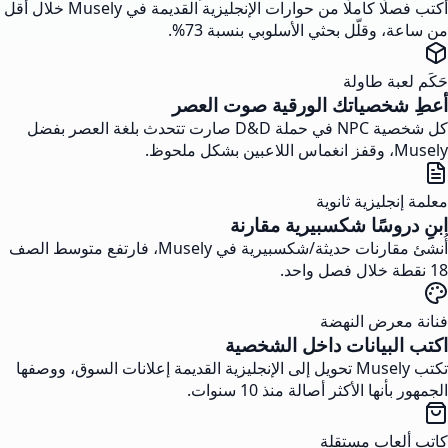
أكتب فصلًا كاملًا من حوارات الإنجليزية القديمة في Musely خلال أقل
قلّل بحثي الأسلوبي بنسبة 73%.
ة طاولة
صياتك الورقية صوت العصر
كل شخصية NPC في حملة D&D صارت تتحدث بلغة العصر بفضل
يزية ثانوية
سًا شكسبيرية مقارنة
أُنشئ مقارنات حديثة/شكسبيرية في Musely، فارتفع متوسط الصف
رض النهضة
بيانات داخل الشخصية
تكتب Musely تحويل إلى الإنجليزية القديمة إعلانات السوق، ووصفها
 الأكثر أصالة منذ 10 سنوات.
اب مستقلة