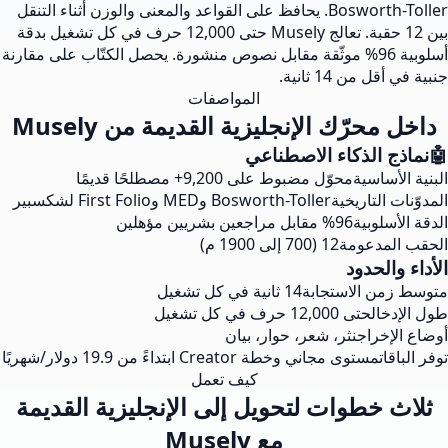
Bosworth-Toller. يحافظ على القواعد والمعنى والوزن أثناء التنقل
بين 12 حقبة. تعالج Musely حتى 12,000 حرف في كل تشغيل بدقة
أسلوبية 96% موثّقة مقابل نصوص منشورة. يحصل الكتّاب على مقارنة
من 14 ثانية.
المواصفات
حرّك الإنجليزية القديمة من Musely
 الذكاء الاصطناعي
ساسية
محوّل مضبوط على 9,200+ مصطلحًا قديمًا
التاريخية
Bosworth-Toller وMED وFirst Folio لشكسبير
لوبية
96% مقابل مراجعين بشريين مؤهلين
مدعومة
12 (700 إلى 1900 م)
لحدود
ن الاستجابة
14 ثانية في كل تشغيل
ال
حتى 12,000 حرف في كل تشغيل
خراج
نثر، شعر، حوار، بيان
ت
مستوى مجاني وخطة Creator ابتداءً من 19.9 دولار/شهريًا
كيف تعمل
خطوات لتحويل إلى الإنجليزية القديمة
مع Musely