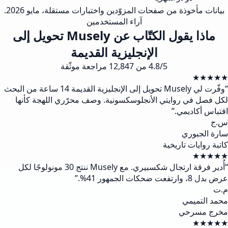
أخوذة من صفحات المزوّدين واختبارات مستقلة، مايو 2026.
آراء المستخدمين
ماذا يقول الكتّاب عن Musely تحويل إلى
الإنجليزية القديمة
4.8/5 من 12,847 مراجعة موثّقة
وفّرت لي Musely تحويل إلى الإنجليزية القديمة 14 ساعة من البحث
ي روايتي الأنجلوسكسونية. وصف محرّري اللهجة كأنها
اديمي.
”
بوري
ات تاريخية
أُدير فرقة ارتجال شكسبيري. مع Musely ننتج 30 مونولوجًا لكل
 41%.
”
ميمي
رحي