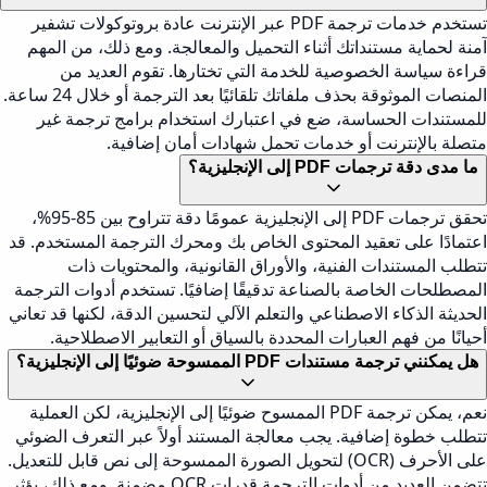
تستخدم خدمات ترجمة PDF عبر الإنترنت عادة بروتوكولات تشفير
آمنة لحماية مستنداتك أثناء التحميل والمعالجة. ومع ذلك، من المهم
قراءة سياسة الخصوصية للخدمة التي تختارها. تقوم العديد من
المنصات الموثوقة بحذف ملفاتك تلقائيًا بعد الترجمة أو خلال 24 ساعة.
للمستندات الحساسة، ضع في اعتبارك استخدام برامج ترجمة غير
متصلة بالإنترنت أو خدمات تحمل شهادات أمان إضافية.
ما مدى دقة ترجمات PDF إلى الإنجليزية؟
تحقق ترجمات PDF إلى الإنجليزية عمومًا دقة تتراوح بين 85-95%،
اعتمادًا على تعقيد المحتوى الخاص بك ومحرك الترجمة المستخدم. قد
تتطلب المستندات الفنية، والأوراق القانونية، والمحتويات ذات
المصطلحات الخاصة بالصناعة تدقيقًا إضافيًا. تستخدم أدوات الترجمة
الحديثة الذكاء الاصطناعي والتعلم الآلي لتحسين الدقة، لكنها قد تعاني
أحيانًا من فهم العبارات المحددة بالسياق أو التعابير الاصطلاحية.
هل يمكنني ترجمة مستندات PDF الممسوحة ضوئيًا إلى الإنجليزية؟
نعم، يمكن ترجمة PDF الممسوح ضوئيًا إلى الإنجليزية، لكن العملية
تتطلب خطوة إضافية. يجب معالجة المستند أولاً عبر التعرف الضوئي
على الأحرف (OCR) لتحويل الصورة الممسوحة إلى نص قابل للتعديل.
تتضمن العديد من أدوات الترجمة قدرات OCR مضمنة. ومع ذلك، يؤثر