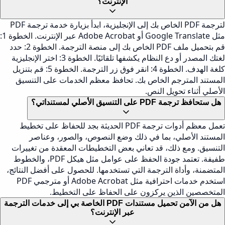
الإنترنت؟
لترجمة PDF الخاص بك إلى الإنجليزية، ابدأ بزيارة خدمة ترجمة PDF
مثل Google Translate أو Adobe Acrobat عبر الإنترنت. الخطوة 1:
قم بتحميل ملف PDF الخاص بك إلى منصة الترجمة. الخطوة 2: حدد
لغتك المصدر أو دع النظام يكشفها تلقائيًا. الخطوة 3: اختر الإنجليزية
كلغة الهدف. الخطوة 4: انقر فوق زر الترجمة. الخطوة 5: قم بتنزيل
المستند المترجم الخاص بك. تحافظ معظم الخدمات على التنسيق
الأصلي أثناء تحويل النص.
هل ستحافظ ترجمة PDF على التنسيق الأصلي لمستنداتي؟
تعمل معظم أدوات ترجمة PDF الحديثة بجد للحفاظ على تخطيط
المستند الأصلي، بما في ذلك وضع النصوص، والصور، وعناصر
التنسيق. ومع ذلك، قد تعاني بعض التخطيطات المعقدة من تغييرات
طفيفة. تعتمد جودة الحفظ على عوامل مثل هيكل PDF، والخطوط
المتضمنة، وأداة الترجمة التي تستخدمها. للحصول على أفضل النتائج،
استخدم خدمات احترافية مثل Adobe Acrobat أو مترجمي PDF
المتخصصين الذين يركزون على الحفاظ على التخطيط.
هل من الآمن تحميل مستندات PDF الخاصة بي إلى خدمات الترجمة
عبر الإنترنت؟