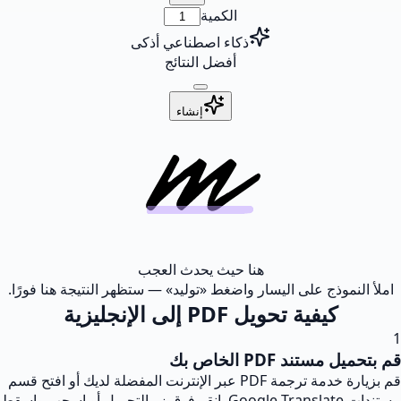
الكمية
ذكاء اصطناعي أذكى
أفضل النتائج
إنشاء
هنا حيث يحدث العجب
املأ النموذج على اليسار واضغط «توليد» — ستظهر النتيجة هنا فورًا.
كيفية تحويل PDF إلى الإنجليزية
1
قم بتحميل مستند PDF الخاص بك
قم بزيارة خدمة ترجمة PDF عبر الإنترنت المفضلة لديك أو افتح قسم
مستندات Google Translate. انقر فوق زر التحميل أو اسحب واسقط