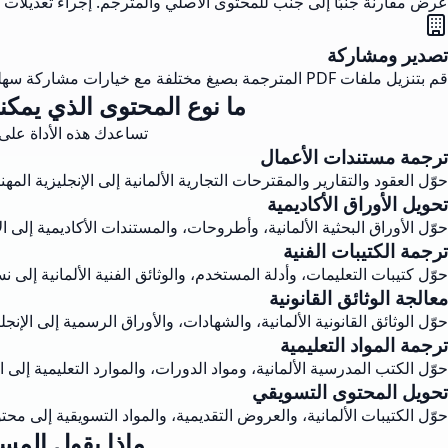
عرض مقارنة جنبًا إلى جنب للمحتوى الأصلي والمترجم. إجراء تعديلات ف
تصدير ومشاركة
قم بتنزيل ملفات PDF المترجمة بصيغ مختلفة مع خيارات مشاركة سهلة. تعاون بسلاسة من خلال توزيع المستندات المترجمة عبر منصات متعددة.
ما نوع المحتوى الذي يمكنك إنتاجه باستخدام تحوي
تساعدك هذه الأداة على 
ترجمة مستندات الأعمال
حوّل العقود والتقارير والمقترحات التجارية الألمانية إلى الإنجليزية الم
تحويل الأوراق الأكاديمية
حوّل الأوراق البحثية الألمانية، وأطروحات، والمستندات الأكاديمية إلى ا
ترجمة الكتيبات الفنية
حوّل كتيبات التعليمات، وأدلة المستخدم، والوثائق الفنية الألمانية إلى 
معالجة الوثائق القانونية
حوّل الوثائق القانونية الألمانية، والشهادات، والأوراق الرسمية إلى الإنج
ترجمة المواد التعليمية
حوّل الكتب المدرسية الألمانية، ومواد الدورات، والموارد التعليمية إلى ال
تحويل المحتوى التسويقي
حوّل الكتيبات الألمانية، والعروض التقديمية، والمواد التسويقية إلى 
ماذا يقول المستخدمون عن Musely لتحويل 