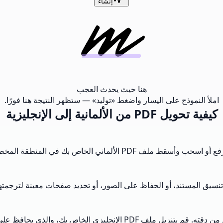
إنشاء
هنا حيث يحدث العجب
املأ النموذج على اليسار واضغط «توليد» — ستظهر النتيجة هنا فورًا.
كيفية تحويل PDF من الألمانية إلى الإنجليزية
 تنسيق المستند، أو الحفاظ على الصور، أو تحديد صفحات معينة لترجمته
انقر على زر الترجمة لبدء عملية التحويل. راجع المحتوى المترجم للتأكد من د