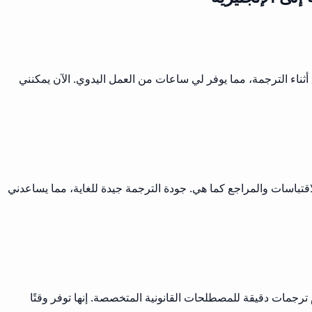
نية. كان محول PDF من Musely نقطة تحول! يحافظ على كل التنسيق أثناء الترجمة، مما يوفر لي ساعات من العمل اليدوي. الآن يمكنني
الاقتباسات والمراجع كما هي. جودة الترجمة جيدة للغاية، مما يساعدني
ظ بالتنسيق القانوني المثالي وتقدم ترجمات دقيقة للمصطلحات القانونية المتخصصة. إنها توفر وقتًا