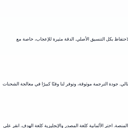
لى الإنجليزية القابلة للقراءة مع الاحتفاظ بكل التنسيق الأصلي. الدقة مثيرة للإعجاب، خاصة مع
الي. جودة الترجمة موثوقة، وتوفر لنا وقتًا كبيرًا في معالجة الشحنات
Smallpdf أو Adobe Acrobat عبر الإنترنت. ارفع مستند PDF الألماني الخاص بك إلى المنصة. اختر الألمانية كلغة المصدر والإنجليزية كلغة الهدف. انقر على