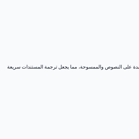
 من الألمانية إلى الإنجليزية على الفور مع الحفاظ على التنسيق والتخطيط الأصلي. تتعامل أداتنا مع ملفات PDF المعتمدة على النصوص والممسوحة، مما يجعل ترجمة المستندات سريعة