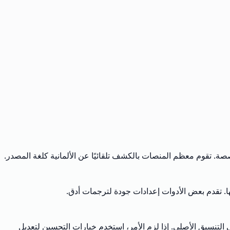
ا. تقدم بعض الأدوات إعدادات جودة لترجمات أدق.
قته. قم بتنزيل ملف PDF الإنجليزي الخاص بك، والذي يحافظ على التنسيق الأصلي. إذا لزم الأمر، استخدم خيارات التحسين لتعديل