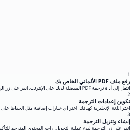
1
رفع ملف PDF الألماني الخاص بك
انتقل إلى أداة ترجمة PDF المفضلة لديك على الإنترنت. انقر على زر الرفع أو اسحب وأسقط ملف PDF الألماني الخاص بك في المنطقة المخصصة. تقوم معظم المنصات بالكشف تلقائيًا عن الألمانية كلغة المصدر.
2
تكوين إعدادات الترجمة
اختر اللغة الإنجليزية كهدفك. اختر أي خيارات إضافية مثل الحفاظ على
3
إنشاء وتنزيل الترجمة