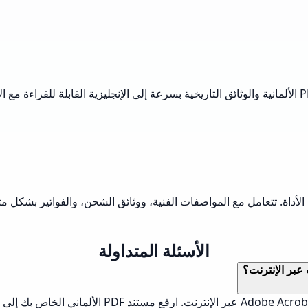
لقد كانت هذه الأداة ضرورية لأبحاث أطروحتي. تقوم بتحويل مقالات PDF الألمانية والوثائق التاريخية بسرعة إ
الأداة. تتعامل مع المواصفات الفنية، ووثائق الشحن، والفواتير بشكل مث
الأسئلة المتداولة
العملية بسيطة: أولاً، قم بزيارة خدمة ترجمة PDF مثل 