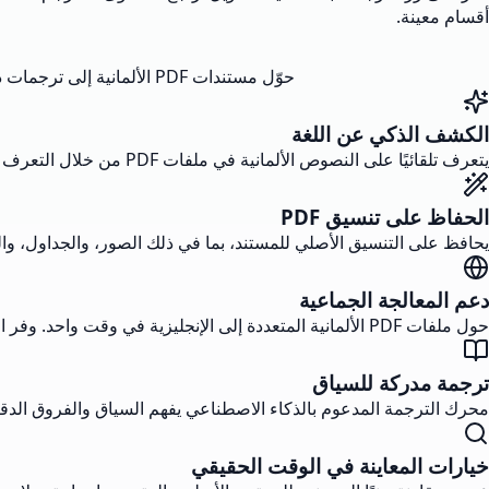
أقسام معينة.
حوّل مستندات PDF الألمانية إلى ترجمات دقيقة باللغة الإنجليزية باستخدام تكنولوجيا معالجة اللغة المدعومة بالذكاء الاصطناعي لتحويل المستندات بسلاسة.
الكشف الذكي عن اللغة
يتعرف تلقائيًا على النصوص الألمانية في ملفات PDF من خلال التعرف الذكي. يدعم العديد من تنسيقات المستندات مع الحفاظ على التصميم والهيكل الأصلي.
الحفاظ على تنسيق PDF
يحافظ على التنسيق الأصلي للمستند، بما في ذلك الصور، والجداول، والر
دعم المعالجة الجماعية
حول ملفات PDF الألمانية المتعددة إلى الإنجليزية في وقت واحد. وفر الوقت بقدرات الترجمة الكمية الفعّالة لمجموعات المستندات الكبيرة.
ترجمة مدركة للسياق
محرك الترجمة المدعوم بالذكاء الاصطناعي يفهم السياق والفروق الدقي
خيارات المعاينة في الوقت الحقيقي