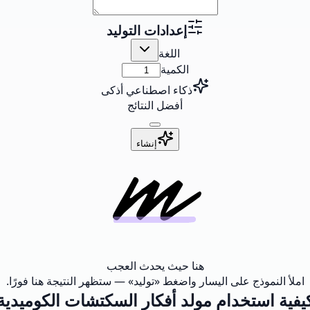
إعدادات التوليد
اللغة
الكمية
ذكاء اصطناعي أذكى
أفضل النتائج
إنشاء
هنا حيث يحدث العجب
املأ النموذج على اليسار واضغط «توليد» — ستظهر النتيجة هنا فورًا.
يفية استخدام مولد أفكار السكتشات الكوميدية