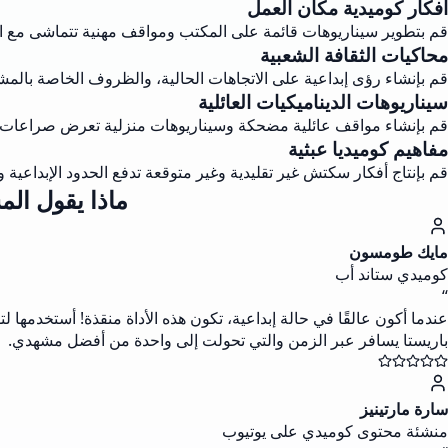
أفكار كوميدية مكان العمل
قم بتطوير سيناريوهات قائمة على المكتب ومواقف مهنية تتماشى مع ا
محاكيات الثقافة الشعبية
قم بإنشاء رؤى إبداعية على الاتجاهات الحالية، والظروف الخاصة بالمش
سيناريوهات الديناميكيات العائلية
قم بإنشاء مواقف عائلية مضحكة وسيناريوهات منزلية تعرض صراعات 
مفاهيم كوميديا عبثية
قم بإنتاج أفكار سكتش غير تقليدية وغير متوقعة تدفع الحدود الإبداعية
ماذا يقول ال
مايك طومسون
كوميدي ستاند أب
“
عندما أكون عالقًا في حالة إبداعية، تكون هذه الأداة منقذة! أستخدمها
باريستا يسافر عبر الزمن والتي تحولت إلى واحدة من أفضل مشهدي.
سارة مارتينيز
منشئة محتوى كوميدي على يوتيوب