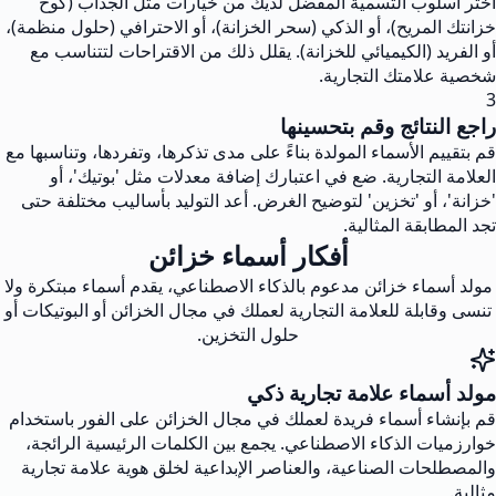
اختر أسلوب التسمية المفضل لديك من خيارات مثل الجذاب (كوخ
خزانتك المريح)، أو الذكي (سحر الخزانة)، أو الاحترافي (حلول منظمة)،
أو الفريد (الكيميائي للخزانة). يقلل ذلك من الاقتراحات لتتناسب مع
شخصية علامتك التجارية.
3
راجع النتائج وقم بتحسينها
قم بتقييم الأسماء المولدة بناءً على مدى تذكرها، وتفردها، وتناسبها مع
العلامة التجارية. ضع في اعتبارك إضافة معدلات مثل 'بوتيك'، أو
'خزانة'، أو 'تخزين' لتوضيح الغرض. أعد التوليد بأساليب مختلفة حتى
تجد المطابقة المثالية.
أفكار أسماء خزائن
مولد أسماء خزائن مدعوم بالذكاء الاصطناعي، يقدم أسماء مبتكرة ولا
تنسى وقابلة للعلامة التجارية لعملك في مجال الخزائن أو البوتيكات أو
حلول التخزين.
مولد أسماء علامة تجارية ذكي
قم بإنشاء أسماء فريدة لعملك في مجال الخزائن على الفور باستخدام
خوارزميات الذكاء الاصطناعي. يجمع بين الكلمات الرئيسية الرائجة،
والمصطلحات الصناعية، والعناصر الإبداعية لخلق هوية علامة تجارية
مثالية.