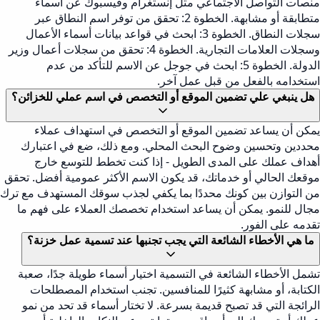
منصات التواصل الاجتماعي مثل إنستغرام وفيسبوك عن أسماء
متطابقة أو مشابهة. الخطوة 2: تحقق من توفر اسم النطاق عبر
سجلات النطاق. الخطوة 3: ابحث في قواعد بيانات أسماء الأعمال
وسجلات العلامات التجارية. الخطوة 4: تحقق من سجلات أعمال وزير
الدولة. الخطوة 5: ابحث في جوجل عن الاسم للتأكد من عدم
استخدامه بالفعل من قبل عمل آخر.
هل ينبغي علي تضمين الموقع أو التخصص في اسم عملي للخزائن؟
يمكن أن يساعد تضمين الموقع أو التخصص في استهداف عملاء
محددين وتحسين وضوح البحث المحلي. ومع ذلك، ضع في اعتبارك
أهداف عملك على المدى الطويل - إذا كنت تخطط للتوسع خارج
موقعك الحالي أو خدماتك، قد يكون الاسم الأكثر عمومية أفضل. تحقق
من التوازن بين كونك محددًا بما يكفي لجذب سوقك المستهدف مع ترك
مجال للنمو. يمكن أن يساعد استخدام تخصصك العملاء على فهم ما
تقدمه على الفور.
ما هي الأخطاء الشائعة التي يجب تجنبها عند تسمية عمل خزنة؟
تشمل الأخطاء الشائعة في التسمية اختيار أسماء طويلة جدًا، صعبة
الكتابة، أو مشابهة كثيرًا للمنافسين. تجنب استخدام المصطلحات
الرائجة التي قد تصبح قديمة بسرعة. لا تختار أسماء قد تحد من نمو