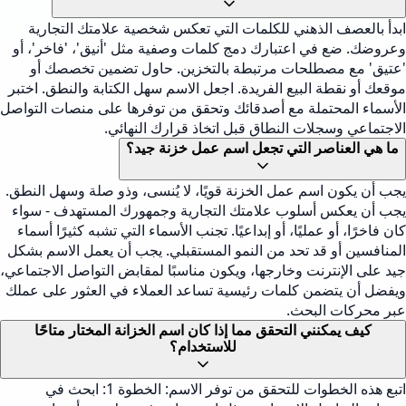
ابدأ بالعصف الذهني للكلمات التي تعكس شخصية علامتك التجارية
وعروضك. ضع في اعتبارك دمج كلمات وصفية مثل 'أنيق'، 'فاخر'، أو
'عتيق' مع مصطلحات مرتبطة بالتخزين. حاول تضمين تخصصك أو
موقعك أو نقطة البيع الفريدة. اجعل الاسم سهل الكتابة والنطق. اختبر
الأسماء المحتملة مع أصدقائك وتحقق من توفرها على منصات التواصل
الاجتماعي وسجلات النطاق قبل اتخاذ قرارك النهائي.
ما هي العناصر التي تجعل اسم عمل خزنة جيد؟
يجب أن يكون اسم عمل الخزنة قويًا، لا يُنسى، وذو صلة وسهل النطق.
يجب أن يعكس أسلوب علامتك التجارية وجمهورك المستهدف - سواء
كان فاخرًا، أو عمليًا، أو إبداعيًا. تجنب الأسماء التي تشبه كثيرًا أسماء
المنافسين أو قد تحد من النمو المستقبلي. يجب أن يعمل الاسم بشكل
جيد على الإنترنت وخارجها، ويكون مناسبًا لمقابض التواصل الاجتماعي،
ويفضل أن يتضمن كلمات رئيسية تساعد العملاء في العثور على عملك
عبر محركات البحث.
كيف يمكنني التحقق مما إذا كان اسم الخزانة المختار متاحًا
للاستخدام؟
اتبع هذه الخطوات للتحقق من توفر الاسم: الخطوة 1: ابحث في