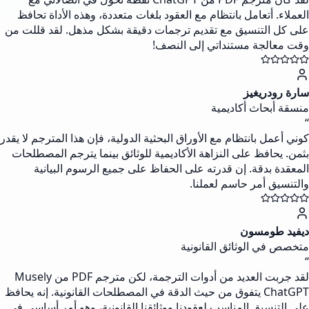
العملاء. أتعامل بانتظام مع العقود بلغات متعددة، وهذه الأداة تحافظ
على كل التنسيق مع تقديم ترجمات دقيقة بشكل مذهل. لقد قللت من
وقت معالجة مستنداتي إلى النصف!
سارة رودريغيز
منسقة أبحاث أكاديمية
“
كوني أعمل بانتظام مع الأوراق البحثية الدولية، فإن هذا المترجم لا يقدر
بثمن. يحافظ على النزاهة الأكاديمية للوثائق بينما يترجم المصطلحات
المعقدة بدقة. إن قدرته على الحفاظ على جميع الرسوم البيانية
والتنسيق أمر حاسم لعملنا.
ديفيد طومسون
متخصص في الوثائق القانونية
“
لقد جربت العديد من أدوات الترجمة، لكن مترجم PDF من Musely
ChatGPT يتفوق من حيث الدقة في المصطلحات القانونية. إنه يحافظ
على التنسيق المناسب لعقودنا ووثائقنا القانونية، وهو أمر أساسي في