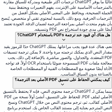
غالبًا ما يوفر ChatGPT ترجمات أكثر طبيعية ومدركة للسياق مقارنة
بالمترجمات الأساسية على الإنترنت. يفهم التعبيرات ويحتفظ ببنية
الجملة الصحيحة، ويحافظ على المعنى الأصلي بشكل أفضل من
الترجمات الحرفية. ومع ذلك، بالنسبة لمحتوى تقني أو متخصص، يُنصح
بأن يقوم متحدث أصلي بمراجعة الترجمة لضمان الدقة. الجودة تعتمد
أيضًا على مدى جودة استخراج نص PDF وتنسيقه.
هل هناك أي قيود عند ترجمة PDFs باستخدام ChatGPT؟
نعم، هناك عدة قيود يجب مراعاتها. يمتلك ChatGPT حدًا للرموز يقيد
مقدار النص الذي يمكنك ترجمته مرة واحدة. لا يمكن ترجمة تنسيقات
PDF المعقدة، والجداول، والصور مباشرة. بالإضافة إلى ذلك، يجب
معالجة ملفات PDF الممسوحة ضوئيًا باستخدام OCR أولاً. قد تواجه
الأداة أيضًا صعوبة مع المصطلحات الفنية أو المصطلحات الخاصة
بالصناعة بدون السياق المناسب.
كيف يمكنني الحفاظ على تنسيق PDF الأصلي بعد الترجمة؟
بينما يمكن لـ ChatGPT ترجمة محتوى النص، فإنه لا يحتفظ بالتنسيق
الأصلي لملف PDF. للحفاظ على التنسيق، أنشئ أولاً نسخة من PDF
الأصلي كقالب. ثم، ترجم محتوى النص من خلال ChatGPT ونسخ
النص المترجم بعناية إلى مستند القالب الخاص بك. استخدم برنامج