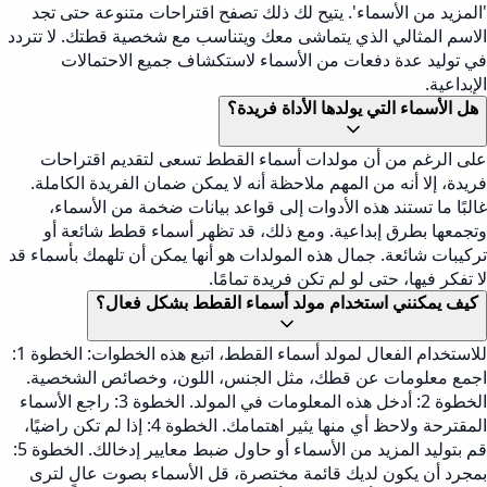
'المزيد من الأسماء'. يتيح لك ذلك تصفح اقتراحات متنوعة حتى تجد
الاسم المثالي الذي يتماشى معك ويتناسب مع شخصية قطتك. لا تتردد
في توليد عدة دفعات من الأسماء لاستكشاف جميع الاحتمالات
الإبداعية.
هل الأسماء التي يولدها الأداة فريدة؟
على الرغم من أن مولدات أسماء القطط تسعى لتقديم اقتراحات
فريدة، إلا أنه من المهم ملاحظة أنه لا يمكن ضمان الفريدة الكاملة.
غالبًا ما تستند هذه الأدوات إلى قواعد بيانات ضخمة من الأسماء،
وتجمعها بطرق إبداعية. ومع ذلك، قد تظهر أسماء قطط شائعة أو
تركيبات شائعة. جمال هذه المولدات هو أنها يمكن أن تلهمك بأسماء قد
لا تفكر فيها، حتى لو لم تكن فريدة تمامًا.
كيف يمكنني استخدام مولد أسماء القطط بشكل فعال؟
للاستخدام الفعال لمولد أسماء القطط، اتبع هذه الخطوات: الخطوة 1:
اجمع معلومات عن قطك، مثل الجنس، اللون، وخصائص الشخصية.
الخطوة 2: أدخل هذه المعلومات في المولد. الخطوة 3: راجع الأسماء
المقترحة ولاحظ أي منها يثير اهتمامك. الخطوة 4: إذا لم تكن راضيًا،
قم بتوليد المزيد من الأسماء أو حاول ضبط معايير إدخالك. الخطوة 5:
بمجرد أن يكون لديك قائمة مختصرة، قل الأسماء بصوت عالٍ لترى