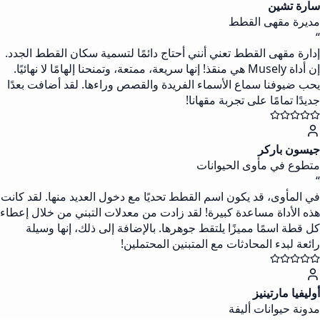
سارة تشين
مديرة مقهى القطط
“
إدارة مقهى القطط تعني أنني أحتاج دائمًا لتسمية سكان القطط الجدد.
إن أداة Musely هي منقذ! إنها سريعة، ممتعة، وتمنحنا إلهامًا لا نهائيًا.
يحب ضيوفنا سماع الأسماء الفريدة والقصص وراءها. لقد أضافت بعدًا
جديدًا تمامًا على تجربة مقهانا!
جيسون باركر
متطوع في مأوى الحيوانات
“
في المأوى، قد يكون اسم القطط تحديًا مع دخول العديد منها. لقد كانت
هذه الأداة مساعدة كبيرة! لقد زادت من معدلات التبني من خلال إعطاء
كل قطة اسمًا مميزًا يلتقط جوهرها. بالإضافة إلى ذلك، إنها وسيلة
رائعة لبدء المحادثات مع المتبنين المحتملين!
أوليفيا مارتينيز
مدونة حيوانات أليفة