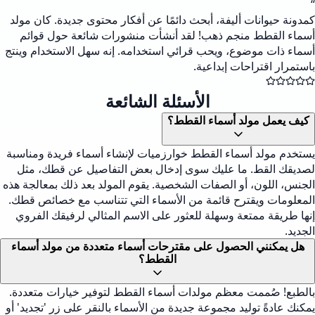
“
كمدونة حيوانات أليفة، أبحث دائمًا عن أفكار محتوى جديدة. كان مولد
أسماء القطط منجم ذهب! لقد أنشأت منشورات شائعة حول قوائم
أسماء ذات موضوع، ويحب قرائي استخدامه. إنه سهل الاستخدام وينتج
باستمرار اقتراحات إبداعية.
الأسئلة الشائعة
كيف يعمل مولد أسماء القطط؟
يستخدم مولد أسماء القطط خوارزميات لإنشاء أسماء فريدة ومناسبة
لصديقك القط. ما عليك سوى إدخال بعض التفاصيل عن قطك، مثل
الجنس، اللون، أو الصفات الشخصية. يقوم المولد بعد ذلك بمعالجة هذه
المعلومات ويقترح قائمة من الأسماء التي تتناسب مع خصائص قطك.
إنها طريقة ممتعة وسهلة للعثور على الاسم المثالي لرفيقك الفروي
الجديد.
هل يمكنني الحصول على مقترحات أسماء متعددة من مولد أسماء
القطط؟
بالطبع! صُممت معظم مولدات أسماء القطط لتوفير خيارات متعددة.
يمكنك عادةً توليد مجموعة جديدة من الأسماء بالنقر على زر 'تجديد' أو