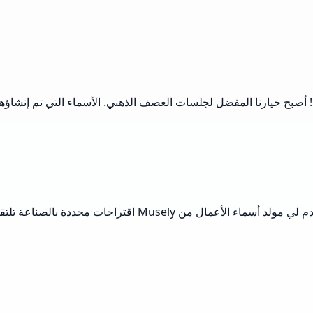
تسويق، أعلم قوة الاسم الجيد. لم يخيب مولد Musely الآمال! أصبح خيارنا المفضل لجلسات العصف الذه
أصبح إطلاق العديد من المتاجر الإلكترونية أسهل بكثير مع هذه 