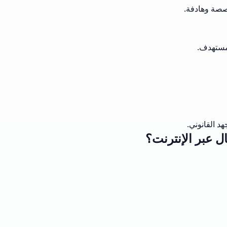
صصة وهادفة.
لمستهدف.
د القانوني.
ل عبر الإنترنت؟