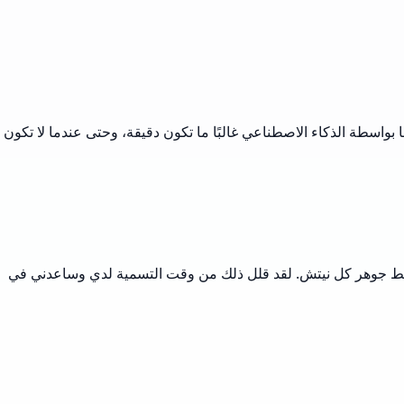
ني. الأسماء التي تم إنشاؤها بواسطة الذكاء الاصطناعي غالبًا ما تكون دقيقة، وحتى عندما لا تكون
الأداة. يقدم لي مولد أسماء الأعمال من Musely اقتراحات محددة بالصناعة تلتقط جوهر كل نيتش. لقد قلل ذلك من وقت التسمية لدي وساعدني في