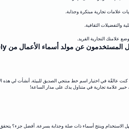
يات علامات تجارية مبتكرة وجذابة.
ية والتفضيلات الثقافية.
ع علامتك التجارية الفريد.
 المستخدمون عن مولد أسماء الأعمال من Musely؟
للعبة! كريادية بدأت للتو، كنت عالقًة في اختيار اسم خط منتجي الصديق للبيئة. أنش
 خبير علامة تجارية في متناول يدك على مدار الساعة!
عملائي باستخدام مولد أسماء الأعمال من Musely. إنه سهل الاستخدام وينتج أسماء ذات صلة وجذاب