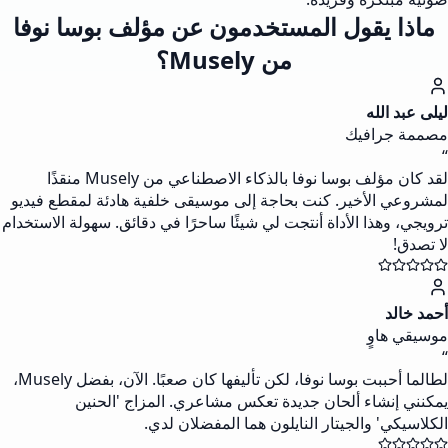
ماذا يقول المستخدمون عن مؤلف بوسا نوفا
من Musely؟
ليلى عبد الله
مصممة جرافيك
“
لقد كان مؤلف بوسا نوفا بالذكاء الاصطناعي من Musely منقذًا
لمشروعي الأخير. كنت بحاجة إلى موسيقى خلفية هادئة لمقطع فيديو
ترويجي، وهذا الأداة أنتجت لي شيئًا ساحرًا في دقائق. سهولة الاستخدام
لا تصدق!
أحمد خالد
موسيقي هاوٍ
“
لطالما أحببت بوسا نوفا، لكن تأليفها كان صعبًا. الآن، بفضل Musely،
يمكنني إنشاء ألحان جديدة تعكس مشاعري. المزاج 'الحنين
الكلاسيكي' والجيتار النايلون هما المفضلان لدي.