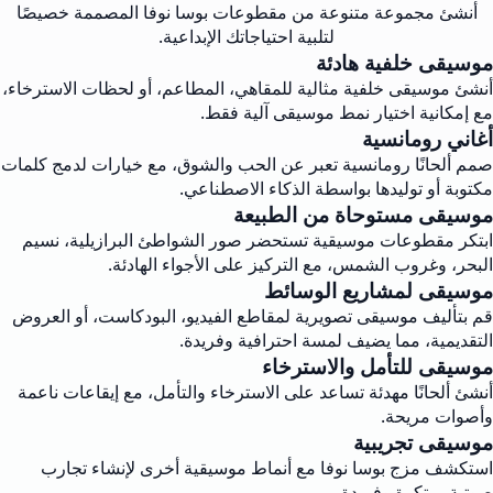
أنشئ مجموعة متنوعة من مقطوعات بوسا نوفا المصممة خصيصًا
لتلبية احتياجاتك الإبداعية.
موسيقى خلفية هادئة
أنشئ موسيقى خلفية مثالية للمقاهي، المطاعم، أو لحظات الاسترخاء،
مع إمكانية اختيار نمط موسيقى آلية فقط.
أغاني رومانسية
صمم ألحانًا رومانسية تعبر عن الحب والشوق، مع خيارات لدمج كلمات
مكتوبة أو توليدها بواسطة الذكاء الاصطناعي.
موسيقى مستوحاة من الطبيعة
ابتكر مقطوعات موسيقية تستحضر صور الشواطئ البرازيلية، نسيم
البحر، وغروب الشمس، مع التركيز على الأجواء الهادئة.
موسيقى لمشاريع الوسائط
قم بتأليف موسيقى تصويرية لمقاطع الفيديو، البودكاست، أو العروض
التقديمية، مما يضيف لمسة احترافية وفريدة.
موسيقى للتأمل والاسترخاء
أنشئ ألحانًا مهدئة تساعد على الاسترخاء والتأمل، مع إيقاعات ناعمة
وأصوات مريحة.
موسيقى تجريبية
استكشف مزج بوسا نوفا مع أنماط موسيقية أخرى لإنشاء تجارب
صوتية مبتكرة وفريدة.