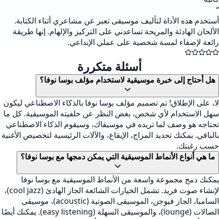
“
أستخدم هذه الأداة لتأليف موسيقى تعبر عن مشاعري أثناء الكتابة.
الألحان الهادئة والمريحة تساعدني على التركيز والإلهام. إنها طريقة
رائعة لإضفاء لمسة شخصية على عملي الإبداعي.
أسئلة متكررة
هل أحتاج إلى خبرة موسيقية لاستخدام مؤلف بوسا نوفا؟
لا، على الإطلاق! تم تصميم مؤلف بوسا نوفا بالذكاء الاصطناعي ليكون
سهل الاستخدام لأي شخص، بغض النظر عن خلفيته الموسيقية. كل ما
تحتاجه هو وصف لما تريده في موسيقاك، وسيقوم الذكاء الاصطناعي
بالباقي. يمكنك تحديد المزاج، الإيقاع، والآلات الرئيسية لتخصيص الأغنية
حسب رغبتك.
ما هي أنواع الأنماط الموسيقية التي يمكن دمجها مع بوسا نوفا؟
يمكنك دمج مجموعة واسعة من الأنماط الموسيقية مع بوسا نوفا
لإنشاء صوت فريد. تشمل الخيارات الشائعة الجاز الهادئ (cool jazz)،
السامبا، الجاز فيوجن، الموسيقى الصوتية (acoustic)، موسيقى
الصالات (lounge)، والموسيقى السهلة (easy listening). يمكنك أيضًا