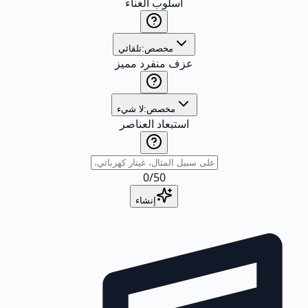
أسلوب الغناء
مخصص:
تلقائي
عزف منفرد مميز
مخصص:
لا شيء
استبعاد العناصر
0
/
50
إنشاء