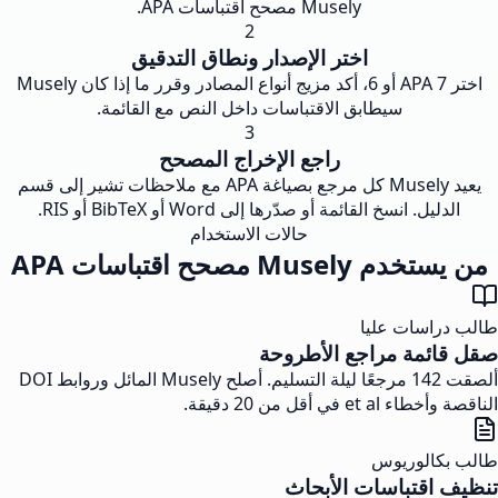
Musely مصحح اقتباسات APA.
2
اختر الإصدار ونطاق التدقيق
اختر APA 7 أو 6، أكد مزيج أنواع المصادر وقرر ما إذا كان Musely
سيطابق الاقتباسات داخل النص مع القائمة.
3
راجع الإخراج المصحح
يعيد Musely كل مرجع بصياغة APA مع ملاحظات تشير إلى قسم
الدليل. انسخ القائمة أو صدّرها إلى Word أو BibTeX أو RIS.
حالات الاستخدام
من يستخدم Musely مصحح اقتباسات APA
طالب دراسات عليا
صقل قائمة مراجع الأطروحة
ألصقت 142 مرجعًا ليلة التسليم. أصلح Musely المائل وروابط DOI
الناقصة وأخطاء et al في أقل من 20 دقيقة.
طالب بكالوريوس
تنظيف اقتباسات الأبحاث