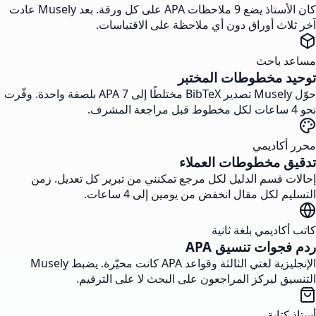
كان الأستاذ يضع 9 ملاحظات APA على كل ورقة. بعد Musely عادت
آخر ثلاث أوراق دون أي ملاحظة على الاقتباسات.
مساعد باحث
توحيد مخطوطات المختبر
حوّل Musely تصدير BibTeX مختلطًا إلى APA 7 بلصقة واحدة. وفّرت
نحو 4 ساعات لكل مخطوط قبل مراجعة المشرف.
محرر أكاديمي
تدقيق مخطوطات العملاء
إحالات قسم الدليل لكل مرجع تمكنني من تبرير كل تعديل. زمن
التسليم لكل مقال انخفض من يومين إلى 4 ساعات.
كاتب أكاديمي بلغة ثانية
ردم فجوات تنسيق APA
الإنجليزية لغتي الثالثة وقواعد APA كانت محيّرة. يضبط Musely
التنسيق ليركز المراجعون على البحث لا على الترقيم.
أستاذ كتابة