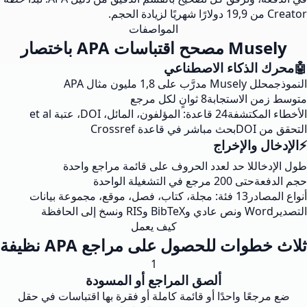
Creator من 19,9 دولارًا شهريًا لزيادة الحجم.
المواصفات
Musely مصحح اقتباسات APA باختصار
🤖
محرك الذكاء الاصطناعي
النموذج
محلل Musely مدرَّب على 1,8 مليون مثال APA
متوسط زمن الاستجابة
8 ثوانٍ لكل مرجع
الأخطاء المكتشفة
24 قاعدة: المؤلفون، المائل، DOI، عتبة et al
التحقق من DOI
بحث مباشر في قاعدة Crossref
⚡
الإدخال والإخراج
طول الإدخال
لا حد لعدد الحروف على قائمة مراجع واحدة
حجم الدفعة
حتى 200 مرجع في التشغيلة الواحدة
أنواع المصادر
13 فئة: مجلة، كتاب، فصل، موقع، مجموعة بيانات
التصدير
Word ونص عادي وBibTeX وRIS ونسخ إلى الحافظة
كيف يعمل
ثلاث خطوات للحصول على مراجع APA نظيفة
1
ألصق المراجع أو المسودة
ضع مرجعًا واحدًا أو قائمة كاملة أو فقرة بها اقتباسات في حقل