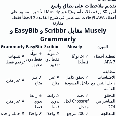
تقديم ملاحظات على نطاق واسع
أمرر 80 ورقة طلاب أسبوعيًا عبر Musely للتأشير المسبق على
أخطاء APA. الإحالات تساعدني في شرح القاعدة لا الخطأ فقط.
مقارنة
Musely مقابل Scribbr و EasyBib و
Grammarly
الميزة
Musely
Scribbr
EasyBib
Grammarly
⚠ مولّد
⚠ مولّد
تغطية أخطاء
✓ 24 نوعًا
✗ تنبيهات
فقط دون
فقط دون
APA 7
مُصلَحًا
ترقيم فقط
تدقيق
تدقيق
مطابقة
الاقتباسات
✓ تحقق كامل
✗ غير
✗ غير
✗ غير متاح
داخل النص مع
داخل المسودة
متاح
متاح
القائمة
التحقق
✓ بحث
⚠ رابط
⚠ رابط
المباشر من
Crossref لكل
يدوي
يدوي
✗ غير متاح
DOI
مدخل
فقط
فقط
المعالجة
✓ 200 مرجع
✗ واحدًا
✗ واحدًا
✗ جملة واحدة