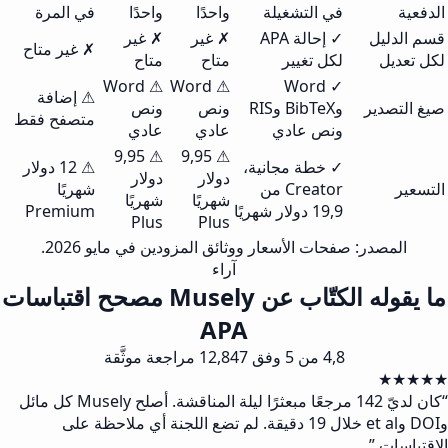
الدفعية
في التشغيلة
واحدًا
واحدًا
في المرة
قسم الدليل
✓ إحالة APA
✗ غير
✗ غير
✗ غير متاح
لكل تعديل
لكل تغيير
متاح
متاح
⚠ Word
⚠ Word
✓ Word
⚠ إضافة
صيغ التصدير
وBibTeX وRIS
ونص
ونص
متصفح فقط
ونص عادي
عادي
عادي
⚠ 9,95
⚠ 9,95
✓ خطة مجانية،
⚠ 12 دولار
دولار
دولار
التسعير
Creator من
شهريًا
شهريًا
شهريًا
19,9 دولار شهريًا
Premium
Plus
Plus
المصدر: صفحات الأسعار ووثائق المزودين في مايو 2026.
آراء
ما يقوله الكتّاب عن Musely مصحح اقتباسات
APA
4,8 من 5 وفق 12,847 مراجعة موثَّقة
★★★★★
“
كان لديّ 142 مرجعًا مبعثرًا ليلة المناقشة. أصلح Musely كل مائل
وDOI وet al خلال 19 دقيقة. لم تضع اللجنة أي ملاحظة على
الاقتباسات.
”