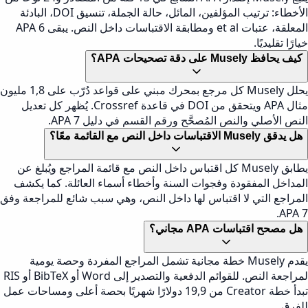
الأخطاء: ترتيب المؤلفين، المائل، حالة الجملة، تنسيق DOI، البادئة
المعلقة، عتبات et al ومطابقة الاقتباسات داخل النص. يبقى APA 6
خيارًا تقليديًا.
كيف يحافظ Musely على دقة تصحيحات APA؟
يحلل Musely كل مرجع بمحرك مبني على قواعد دُرّب على 1,8 مليون
مثال APA ويتحقق من DOI في قاعدة Crossref. يُظهر كل تعديل
النص الأصلي والنص المُصحَّح ورقم القسم في دليل APA 7.
هل يدقق Musely الاقتباسات داخل النص مع القائمة معًا؟
يطابق Musely كل اقتباس داخل النص مع قائمة المراجع ويُبلغ عن
المداخل المفقودة وفجوات السنة وأخطاء أسماء العائلة. كما يكشف
المراجع التي لا اقتباس لها داخل النص، وهي سبب شائع للمراجعة وفق
APA 7.
هل مصحح اقتباسات APA مجاني؟
يقدم Musely خطة مجانية تشمل المراجع المفردة وحصة يومية
لمراجعة النص. للقوائم الدفعية والتصدير إلى Word أو BibTeX أو RIS
تبدأ خطة Creator من 19,9 دولارًا شهريًا بحصة أعلى ومساحات عمل
للفرق.