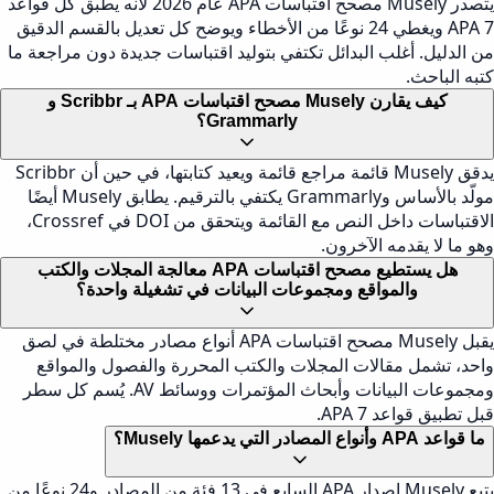
يتصدر Musely مصحح اقتباسات APA عام 2026 لأنه يطبق كل قواعد
APA 7 ويغطي 24 نوعًا من الأخطاء ويوضح كل تعديل بالقسم الدقيق
من الدليل. أغلب البدائل تكتفي بتوليد اقتباسات جديدة دون مراجعة ما
كتبه الباحث.
كيف يقارن Musely مصحح اقتباسات APA بـ Scribbr و
Grammarly؟
يدقق Musely قائمة مراجع قائمة ويعيد كتابتها، في حين أن Scribbr
مولّد بالأساس وGrammarly يكتفي بالترقيم. يطابق Musely أيضًا
الاقتباسات داخل النص مع القائمة ويتحقق من DOI في Crossref،
وهو ما لا يقدمه الآخرون.
هل يستطيع مصحح اقتباسات APA معالجة المجلات والكتب
والمواقع ومجموعات البيانات في تشغيلة واحدة؟
يقبل Musely مصحح اقتباسات APA أنواع مصادر مختلطة في لصق
واحد، تشمل مقالات المجلات والكتب المحررة والفصول والمواقع
ومجموعات البيانات وأبحاث المؤتمرات ووسائط AV. يُسم كل سطر
قبل تطبيق قواعد APA 7.
ما قواعد APA وأنواع المصادر التي يدعمها Musely؟
يتبع Musely إصدار APA السابع في 13 فئة من المصادر و24 نوعًا من