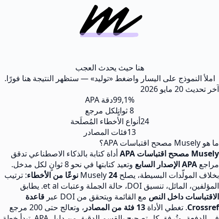
هنا حيث يحدث العجب
املأ النموذج على اليسار واضغط «توليد» — ستظهر النتيجة هنا فورًا.
آخر تحديث
20 مايو 2026
99,1%
دقة APA
8 ثوانٍ
لكل مرجع
24
أنواع الأخطاء المُصلَحة
13
فئات المصادر
ما هو Musely مصحح اقتباسات APA؟
Musely مصحح اقتباسات APA
أداة كتابة بالذكاء الاصطناعي تدقق
مراجع
APA الإصدار السابع
وتعيد كتابتها في نحو 8 ثوانٍ لكل مدخل.
بخلاف المولّدات البسيطة، يصلح Musely
24 نوعًا من الأخطاء
: ترتيب
المؤلفين، المائل، تنسيق DOI، حالة الجملة وعتبات et al. يطابق
الاقتباسات داخل النص
مع القائمة ويتحقق من DOI عبر
قاعدة
Crossref
. تغطي الأداة
13 فئة من المصادر
، وتعالج حتى 200 مرجع
في الدفعة، وتُرفق كل تصحيح بالقسم الدقيق من دليل APA. تبدأ خطة