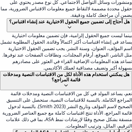
ومنشورات وسائل التواصل الاجتماعي. كل نوع مصدر يحتوي على
حقول محددة مصممة لالتقاط جميع معلومات الاقتباس الضرورية، مما
يضمن أن مراجعك كاملة ودقيقة.
هل أحتاج إلى تضمين جميع الحقول الاختيارية عند إنشاء اقتباس؟
بينما ليست جميع الحقول إلزامية، فإن تضمين معلومات اختيارية
يساعد في إنشاء اقتباسات أكثر اكتمالاً وفائدة. الحقول المطلوبة تشمل
اسم المؤلف، العنوان، وسنة النشر. يجب تضمين الحقول الاختيارية
مثل الناشر، الموقع، أرقام المجلدات، ونطاقات الصفحات عند توفرها.
تساعد هذه المعلومات الإضافية القراء في العثور على مصادرهم
بسهولة أكبر وتضيف مصداقية لعملك الأكاديمي.
هل يمكنني استخدام هذه الأداة لكل من الاقتباسات النصية ومدخلات
قائمة المراجع؟
نعم، يساعد المولد في كل من الاقتباسات النصية ومدخلات قائمة
المراجع الكاملة. بالنسبة للاقتباسات النصية، ستحصل على التنسيق
الصحيح لاسم المؤلف وتاريخ النشر (Smith 2023). بالنسبة لدخول
قائمة المراجع، الأداة تنتج اقتباسات كاملة مع جميع العناصر الضرورية
منسقة بشكل صحيح وفقًا لإرشادات نمط ASA، بما في ذلك علامات
الترقيم، المائل، وترتيب المعلومات.