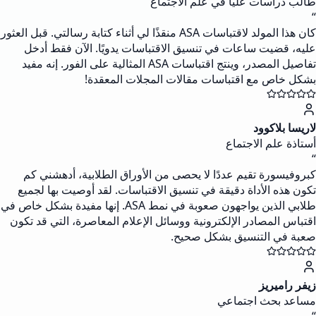
طالب دراسات عليا في علم الاجتماع
“
كان هذا المولد لاقتباسات ASA منقذًا لي أثناء كتابة رسالتي. قبل العثور
عليه، قضيت ساعات في تنسيق الاقتباسات يدويًا. الآن فقط أدخل
تفاصيل المصدر، وينتج اقتباسات ASA المثالية على الفور. إنه مفيد
بشكل خاص مع اقتباسات مقالات المجلات المعقدة!
لاريسا بلاكوود
أستاذة علم الاجتماع
“
كبروفيسورة تقيم عددًا لا يحصى من الأوراق الطلابية، أدهشني كم
تكون هذه الأداة دقيقة في تنسيق الاقتباسات. لقد أوصيت بها لجميع
طلابي الذين يواجهون صعوبة في نمط ASA. إنها مفيدة بشكل خاص في
اقتباس المصادر الإلكترونية ووسائل الإعلام المعاصرة، التي قد تكون
صعبة في التنسيق بشكل صحيح.
زيفر راميريز
مساعد بحث اجتماعي