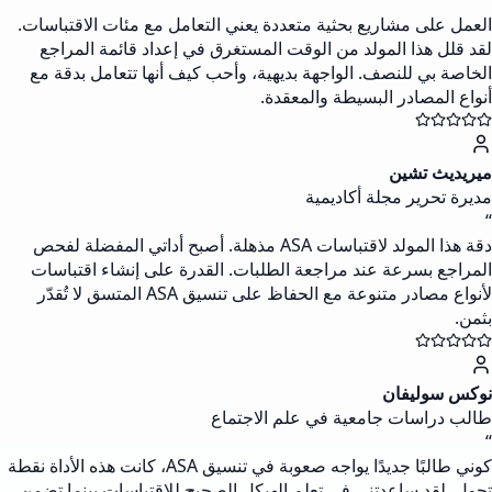
“
العمل على مشاريع بحثية متعددة يعني التعامل مع مئات الاقتباسات.
لقد قلل هذا المولد من الوقت المستغرق في إعداد قائمة المراجع
الخاصة بي للنصف. الواجهة بديهية، وأحب كيف أنها تتعامل بدقة مع
أنواع المصادر البسيطة والمعقدة.
ميريديث تشين
مديرة تحرير مجلة أكاديمية
“
دقة هذا المولد لاقتباسات ASA مذهلة. أصبح أداتي المفضلة لفحص
المراجع بسرعة عند مراجعة الطلبات. القدرة على إنشاء اقتباسات
لأنواع مصادر متنوعة مع الحفاظ على تنسيق ASA المتسق لا تُقدّر
بثمن.
نوكس سوليفان
طالب دراسات جامعية في علم الاجتماع
“
كوني طالبًا جديدًا يواجه صعوبة في تنسيق ASA، كانت هذه الأداة نقطة
تحول. لقد ساعدتني في تعلم الهيكل الصحيح للاقتباسات بينما تضمن