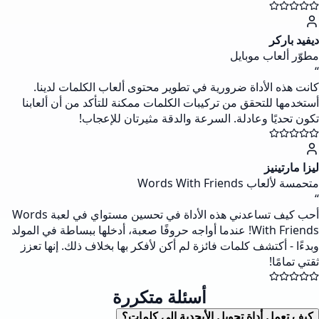
ديفيد باركر
مطوّر ألعاب موبايل
“
كانت هذه الأداة ضرورية في تطوير محتوى ألعاب الكلمات لدينا.
أستخدمها للتحقق من تركيبات الكلمات ممكنة للتأكد من أن ألعابنا
تكون تحديًا وعادلة. السرعة والدقة مثيرتان للإعجاب!
ليزا مارتينيز
متحمسة لألعاب Words With Friends
“
أحب كيف تساعدني هذه الأداة في تحسين مستواي في لعبة Words
With Friends! عندما أواجه حروفًا صعبة، أدخلها ببساطة في المولد
وبدءًا - أكتشف كلمات فائزة لم أكن لأفكر بها بخلاف ذلك. إنها تعزز
ثقتي تمامًا!
أسئلة متكررة
كيف تعمل أداة تحويل الأبجدية إلى كلمات؟