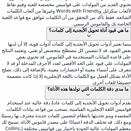
تحتوي العديد من المولدات على قواميس مخصصة للعبة وقيم نقاط
لألعاب سكرابل وWords with Friends وغيرها من ألعاب الكلمات
الشائعة. فقط تأكد من التحقق من أن الكلمات تتوافق مع قواعد اللعبة
الخاصة بك والقاموس الرسمي.
ما هي قيود أداة تحويل الأبجدية إلى كلمات؟
بينما تعتبر أدوات تحويل الأبجدية إلى كلمات أدوات قوية، إلا أن لديها
بعض القيود. قد لا تتضمن كل مصطلح متخصص أو تقني، وتعتمد النتائج
على قاعدة البيانات المستخدمة في القاموس. قد تحتوي بعض
المولدات على قيود على الحد الأقصى لعدد الأحرف المدخلة أو قد لا
تتعرف على أسماء معينة أو اختصارات معينة. بالإضافة إلى ذلك، تصلح
الأداة بشكل أفضل مع الكلمات باللغة الإنجليزية إلا إذا كانت مصممة
خصيصًا للغات أخرى.
ما مدى دقة الكلمات التي تولدها هذه الأداة؟
تقدم أدوات تحويل الأبجدية إلى كلمات عادةً دقة عالية عند استخدام
قواميس اللغة الإنجليزية القياسية. تسحب من قواعد بيانات الكلمات
المعتمدة ويتم تحديثها بانتظام لتضمين كلمات جديدة معترف بها رسميًا.
ومع ذلك، قد تختلف الدقة اعتمادًا على مصدر قاموس الأداة. تسمح لك
معظم المولدات عالية الجودة باختيار بين قواميس مختلفة (Collins،