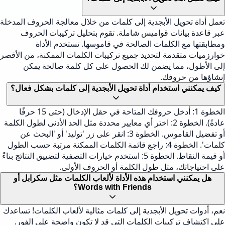
تعمل أداة تحويل الأبجدية إلى كلمات من خلال معالجة الحروف المدخلة
عبر قاعدة بيانات قواميس شاملة. تقوم بتحليل تركيبات الحروف
ومطابقتها مع الكلمات الصالحة في قاموسها. تستخدم الأداة
خوارزميات متقدمة لتحديد جميع تركيبات الكلمات الممكنة، من الأقصر
إلى الأطول، مما يضمن لك الحصول على كل كلمة صالحة يمكن
إنشاؤها من حروفك.
كيف يمكنني استخدام أداة تحويل الأبجدية إلى كلمات بشكل فعال؟
الخطوة 1: أدخل حروفك المتاحة في حقل الإدخال (حتى 15 حرفًا
عادةً). الخطوة 2: اختر أي معايير محددة مثل الحد الأدنى لطول الكلمة
أو تفضيل القاموس. الخطوة 3: انقر على زر 'توليد' أو 'البحث عن
كلمات'. الخطوة 4: راجع قائمة الكلمات الممكنة مرتبة حسب الطول
أو قيمة النقاط. الخطوة 5: استخدم خيارات التصفية لتضييق النتائج بناءً
على احتياجاتك، مثل طول الكلمة أو الحروف الأولى.
هل يمكنني استخدام هذه الأداة لألعاب الكلمات مثل سكرابل أو
Words with Friends؟
نعم، أدوات تحويل الأبجدية إلى كلمات مثالية لألعاب الكلمات! تساعدك
على اكتشاف تركيبات الكلمات التي قد لا تكون واضحة على الفور.