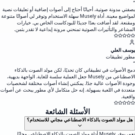
“
بصفتي مدونة صوتية، أحيانًا أحتاج إلى أصوات إضافية أو تعليقات نصية
لمواضيع معينة. أداة Musely سهلة الاستخدام وتوفر لي أصواتًا متنوعة
ومقنعة. لقد أضافت بعدًا جديدًا للبودكاست الخاص بي. خيارات
المشاعر والتأثيرات الصوتية تمنحني مرونة إبداعية لا تقدر بثمن.
يوسف العلي
مطور تطبيقات
“
دمج الأصوات في تطبيقاتي كان تحديًا، لكن مولد الصوت بالذكاء
الاصطناعي من Musely جعل العملية سلسة للغاية. الواجهة بديهية،
وجودة الأصوات عالية جدًا. يمكنني إنشاء أصوات مختلفة لشخصيات
متعددة في اللعبة بسهولة. إنه حل متكامل لأي مطور يبحث عن أصوات
واقعية.
الأسئلة الشائعة
هل مولد الصوت بالذكاء الاصطناعي مجاني للاستخدام؟
نعم، يوفر Musely أداة مولد الصوت بالذكاء الاصطناعي مجانًا