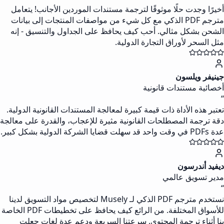
أخيرًا وجدت حلًا موثوقًا لترجمة مستندات الموردين الأجانب! يتعامل
مترجم PDF الذكي مع كل شيء من مواصفات المنتجات إلى بيانات
الشحن بشكل مثالي. أحب كيف يحافظ على الجداول والتنسيق - إنه
مثل السحر لأوراق التجارة الدولية.
جينيفر ويلسون
أخصائية مستندات قانونية
“
تعتبر هذه الأداة ذات قيمة كبيرة لمعالجة المستندات القانونية الدولية.
دقة ترجمة المصطلحات القانونية مثيرة للإعجاب، والقدرة على معالجة
عدة PDFs في وقت واحد قد سهلت قضايا الشركة الدولية بشكل كبير.
ديفيد أندرسون
مدير تسويق عالمي
“
نستخدم مترجم PDF الذكي لـ Musely لتخصيص مواد التسويق لدينا
للأسواق المختلفة. من الرائع كيف يحافظ على تخطيطات PDF الخاصة
بنا أثناء ترجمة المحتوى. سرعتنا السريعة ودعم عدة لغات جعلت