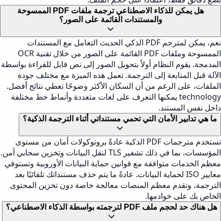
هل يمكن للذكاء الاصطناعي ترجمة ملفات PDF الممسوحة
والمستندات القائمة على الصور؟
نعم، يمكن لمترجم PDF الذكي الحديث التعامل مع المستندات
الممسوحة وملفات PDF القائمة على الصور من خلال تقنية OCR
المدمجة. يقوم النظام أولاً بتحويل الصور إلى نص قابل للقراءة بواسطة
الآلة قبل المتابعة إلى الترجمة. تعمل هذه الميزة مع مختلف جودة
الملفات، على الرغم من أن السكان الأكثر وضوحًا تعطي نتائج أفضل.
technology يمكنها التعرف على لغات متعددة وأنماط خط مختلفة
داخل نفس المستند.
ما هي تدابير الأمان التي تحمي مستنداتي أثناء الترجمة الذكية؟
تستخدم مترجمات PDF الذكية عادةً بروتوكولات أمان من مستوى
المؤسسات، بما في ذلك تشفير TLS لنقل البيانات وتخزين سحابي آمن.
معظم الخدمات متوافقة مع قوانين حماية البيانات الأوروبية وتستوفي
معايير ISO لحماية البيانات. عادةً ما يتم حذف مستنداتك تلقائيًا بعد
الترجمة، وتقدم معظم المنصات معالجة خاصة دون تخزين المحتوى
الخاص بك على خوادمها.
هل هناك حد لحجم ملف PDF لترجمته بواسطة الذكاء الاصطناعي؟