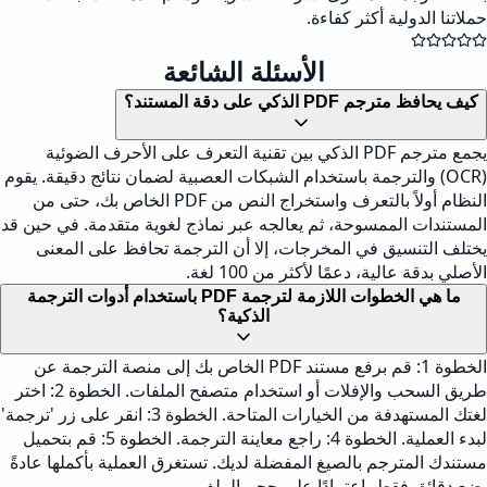
حملاتنا الدولية أكثر كفاءة.
الأسئلة الشائعة
كيف يحافظ مترجم PDF الذكي على دقة المستند؟
يجمع مترجم PDF الذكي بين تقنية التعرف على الأحرف الضوئية
(OCR) والترجمة باستخدام الشبكات العصبية لضمان نتائج دقيقة. يقوم
النظام أولاً بالتعرف واستخراج النص من PDF الخاص بك، حتى من
المستندات الممسوحة، ثم يعالجه عبر نماذج لغوية متقدمة. في حين قد
يختلف التنسيق في المخرجات، إلا أن الترجمة تحافظ على المعنى
الأصلي بدقة عالية، دعمًا لأكثر من 100 لغة.
ما هي الخطوات اللازمة لترجمة PDF باستخدام أدوات الترجمة
الذكية؟
الخطوة 1: قم برفع مستند PDF الخاص بك إلى منصة الترجمة عن
طريق السحب والإفلات أو استخدام متصفح الملفات. الخطوة 2: اختر
لغتك المستهدفة من الخيارات المتاحة. الخطوة 3: انقر على زر 'ترجمة'
لبدء العملية. الخطوة 4: راجع معاينة الترجمة. الخطوة 5: قم بتحميل
مستندك المترجم بالصيغ المفضلة لديك. تستغرق العملية بأكملها عادةً
بضع دقائق فقط، اعتمادًا على حجم الملف.