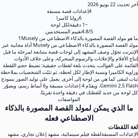
آخر تحديث
22 يونيو 2026
4
إعدادات قصة مسبقة
6
زوايا كاميرا
~1 دقيقة
لكل لوحة
4.8/5
تقييم المستخدمين
ما هو مولد القصة المصورة بالذكاء الاصطناعي من Musely؟
مولد القصة المصورة بالذكاء الاصطناعي من Musely أداة مجانية عبر
الإنترنت تحوّل وصف المشهد إلى لوحات قصة متتابعة لمرحلة ما قبل
إنتاج الأفلام والإعلانات والرسوم المتحركة. وعلى خلاف الأدوات
القائمة على القوالب، يتحدث بلغة لقطات حقيقية: تضبط حجم اللقطة
وزاوية الكاميرا ونسبة الإطار لكل لحظة، ثم تثبّت الشخصيات بملاحظة
ثبات لتبقى كما هي من لوحة إلى أخرى. يعمل على توليد الصور بنموذج
Gemini 2.5 Flash، ويقدّم 4 إعدادات مسبقة و6 أنماط رسم، ويصوّر
كل لوحة من جديد للقطتك في دقيقة واحدة تقريبًا.
المواصفات
ما الذي يمكن لمولد القصة المصورة بالذكاء
الاصطناعي فعله
لغة اللقطات
الإعدادات المسبقة
لقطة فيلم سينمائية، مشهد إعلان تجاري، مشهد