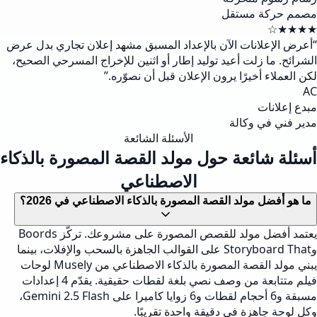
مصمم حركة مستقل
★★★★☆
“
أعرض الإعلانات الآن بالإعداد المسبق مشهد إعلان تجاري بدل عرض
الشرائح. ما زلت أعيد توليد إطار أو اثنين للإخراج المسرحي الصحيح،
لكن العملاء أخيرًا يرون الإعلان قبل أن نصوّره.
”
AC
مبدع إعلانات
مدير فني في وكالة
الأسئلة الشائعة
أسئلة شائعة حول مولد القصة المصورة بالذكاء
الاصطناعي
ما هو أفضل مولد القصة المصورة بالذكاء الاصطناعي في 2026؟
يعتمد أفضل مولد للقصص المصورة على مشروعك. تركّز Boords
وStoryboard That على القوالب الجاهزة بالسحب والإفلات، بينما
يبني مولد القصة المصورة بالذكاء الاصطناعي من Musely لوحات
فيلم متتابعة من وصف نصي بلغة لقطات حقيقية. يقدّم 4 إعدادات
مسبقة و6 أحجام لقطات و6 زوايا كاميرا على Gemini 2.5 Flash،
وكل لوحة جاهزة في دقيقة واحدة تقريبًا.