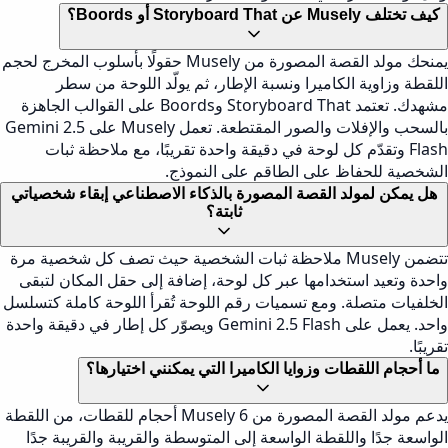
كيف تختلف Musely عن Storyboard That أو Boords؟
يمنحك مولد القصة المصورة من Musely حقولًا بأسلوب المخرج لحجم
اللقطة وزاوية الكاميرا ونسبة الإطار، ثم يولّد اللوحة من سطر
مشهدك. تعتمد Storyboard That وBoords على القوالب الجاهزة
بالسحب والإفلات والصور المقتطعة. تعمل Musely على Gemini 2.5
Flash وتقدّم كل لوحة في دقيقة واحدة تقريبًا، مع ملاحظة ثبات
الشخصية للحفاظ على الطاقم على النموذج.
هل يمكن لمولد القصة المصورة بالذكاء الاصطناعي إبقاء شخصياتي
ثابتة؟
تتضمن Musely ملاحظة ثبات الشخصية حيث تصف كل شخصية مرة
واحدة وتعيد استخدامها عبر كل لوحة، إضافة إلى حقل المكان لتبقى
الخلفيات متصلة. ومع تسميات رقم اللوحة تُقرأ اللوحة كاملة كتسلسل
واحد. يعمل على Gemini 2.5 Flash ويصوّر كل إطار في دقيقة واحدة
تقريبًا.
ما أحجام اللقطات وزوايا الكاميرا التي يمكنني اختيارها؟
يدعم مولد القصة المصورة من Musely 6 أحجام للقطات، من اللقطة
الواسعة جدًا واللقطة الواسعة إلى المتوسطة والقريبة والقريبة جدًا