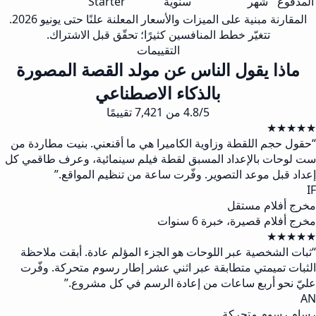
المدفوع
شهر
سنوية
Starter
المقارنة مبنية على الميزات والأسعار المعلنة علنًا حتى يونيو 2026.
تتغيّر خطط المنافسين كثيرًا؛ تحقّق قبل الاشتراك.
التقييمات
ماذا يقول الناس عن مولد القصة المصورة
بالذكاء الاصطناعي
4.8/5 من 7,421 تقييمًا
★★★★★
“
حقول حجم اللقطة وزاوية الكاميرا هي ما أقنعني. بنيت مطاردة من
ست لوحات بالإعداد المسبق لقطة فيلم سينمائية، وعرف طاقمي كل
إعداد قبل موعد التصوير. وفّرت ساعة من تنظيم المواقع.
”
IF
مخرج أفلام مستقل
مخرج أفلام قصيرة، خبرة 6 سنوات
★★★★★
“
ثبات الشخصية عبر اللوحات هو الجزء المؤلم عادة. أبقت ملاحظة
الثبات تميمتي متطابقة عبر اثني عشر إطار رسوم متحركة. وفّرت
عليّ نحو أربع ساعات من إعادة الرسم في كل مشروع.
”
AN
رسام رسوم متحركة