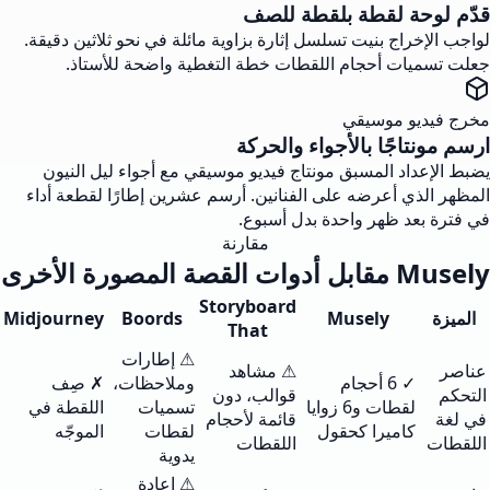
قدّم لوحة لقطة بلقطة للصف
لواجب الإخراج بنيت تسلسل إثارة بزاوية مائلة في نحو ثلاثين دقيقة.
جعلت تسميات أحجام اللقطات خطة التغطية واضحة للأستاذ.
مخرج فيديو موسيقي
ارسم مونتاجًا بالأجواء والحركة
يضبط الإعداد المسبق مونتاج فيديو موسيقي مع أجواء ليل النيون
المظهر الذي أعرضه على الفنانين. أرسم عشرين إطارًا لقطعة أداء
في فترة بعد ظهر واحدة بدل أسبوع.
مقارنة
Musely مقابل أدوات القصة المصورة الأخرى
Storyboard
الميزة
Musely
Boords
Midjourney
That
⚠ إطارات
عناصر
⚠ مشاهد
✓ 6 أحجام
وملاحظات،
✗ صِف
التحكم
قوالب، دون
لقطات و6 زوايا
تسميات
اللقطة في
في لغة
قائمة لأحجام
كاميرا كحقول
لقطات
الموجّه
اللقطات
اللقطات
يدوية
⚠ إعادة