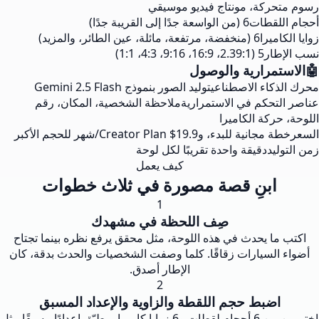
رسوم متحركة، مونتاج فيديو موسيقي
أحجام اللقطات
6 (من الواسعة جدًا إلى القريبة جدًا)
زوايا الكاميرا
6 (منخفضة، مرتفعة، مائلة، عين الطائر، والمزيد)
نسب الإطار
5 (2.39:1، 16:9، 9:16، 4:3، 1:1)
🤖
الاستمرارية والوصول
محرك الذكاء الاصطناعي
توليد الصور بنموذج Gemini 2.5 Flash
عناصر التحكم في الاستمرارية
ملاحظة الشخصية، المكان، رقم
اللوحة، حركة الكاميرا
السعر
خطة مجانية للبدء، وCreator Plan ‎$19.9‎/شهر للحجم الأكبر
زمن التوليد
دقيقة واحدة تقريبًا لكل لوحة
كيف يعمل
ابنِ قصة مصورة في ثلاث خطوات
1
صِف اللحظة في مشهدك
اكتب ما يحدث في هذه اللوحة، مثل محقق يرفع نظره بينما تجتاح
أضواء السيارات زقاقًا. كلما وصفت الشخصيات والحدث بدقة، كان
الإطار أصدق.
2
اضبط حجم اللقطة والزاوية والإعداد المسبق
اختر من بين 6 أحجام لقطات و6 زوايا كاميرا، وطبّق إعدادًا مسبقًا مثل