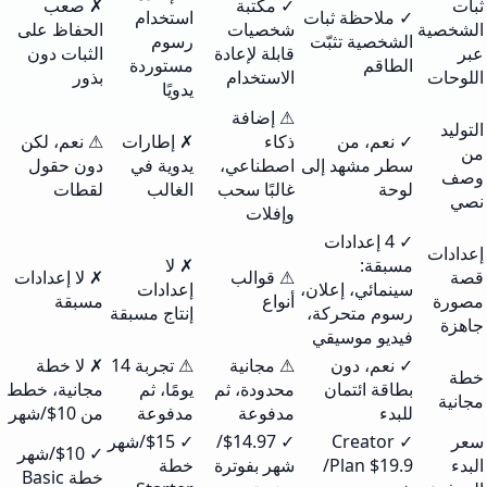
ثبات
✓ مكتبة
✗ صعب
✓ ملاحظة ثبات
استخدام
الشخصية
شخصيات
الحفاظ على
الشخصية تثبّت
رسوم
عبر
قابلة لإعادة
الثبات دون
الطاقم
مستوردة
اللوحات
الاستخدام
بذور
يدويًا
⚠ إضافة
التوليد
✓ نعم، من
ذكاء
✗ إطارات
⚠ نعم، لكن
من
سطر مشهد إلى
اصطناعي،
يدوية في
دون حقول
وصف
لوحة
غالبًا سحب
الغالب
لقطات
نصي
وإفلات
✓ 4 إعدادات
إعدادات
مسبقة:
✗ لا
قصة
⚠ قوالب
✗ لا إعدادات
سينمائي، إعلان،
إعدادات
مصورة
أنواع
مسبقة
رسوم متحركة،
إنتاج مسبقة
جاهزة
فيديو موسيقي
✓ نعم، دون
⚠ مجانية
⚠ تجربة 14
✗ لا خطة
خطة
بطاقة ائتمان
محدودة، ثم
يومًا، ثم
مجانية، خطط
مجانية
للبدء
مدفوعة
مدفوعة
من ‎$10‎/شهر
سعر
✓ Creator
✓ ‎$14.97‎/
✓ ‎$15‎/شهر
✓ ‎$10‎/شهر
البدء
Plan ‎$19.9‎/
شهر بفوترة
خطة
خطة Basic