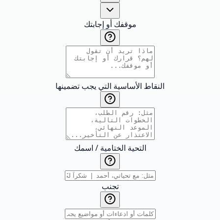
موقفك أو إجابتك
النقاط الأساسية التي يجب تضمينها
التحية الختامية / اسمك
تجنب