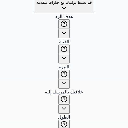
قم بضبط توليدك مع خيارات متقدمة
هدف الرد
القناة
النبرة
علاقتك بالمرسَل إليه
الطول