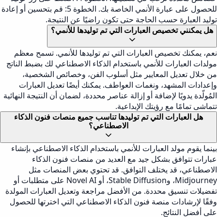
للحصول على عبارة الأنمي الخاصة بك. الخطوة 5: قم بتحسين أو إعادة
توليد العبارة حسب الحاجة حتى تكون راضيًا عن النتيجة.
هل يمكنني تخصيص العبارات التي تم توليدها للأنمي؟
نعم، يمكنك تخصيص العبارات التي تم توليدها للأنمي. تسمح معظم
مولدات العبارات للأنمي باستخدام الذكاء الاصطناعي لك بضبط الناتج
من خلال تعديل المعايير مثل أسلوب الفن، وخصائص الشخصية،
وإعدادات المشهد، ونغمات العواطف. يمكنك أيضًا تعديل العبارات
المُولّدة يدويًا لإضافة أو إزالة عناصر محددة، لضمان أن النتيجة النهائية
تتماشى تمامًا مع رؤيتك الإبداعية.
هل العبارات التي تم توليدها تناسب جميع منصات فنون الذكاء
الاصطناعي؟
بينما يقوم مولد العبارات للأنمي باستخدام الذكاء الاصطناعي بإنشاء
عبارات تتوافق بشكل جيد مع العديد من منصات فنون الذكاء
الاصطناعي، قد يختلف التوافق. قد تحتوي بعض المنصات مثل
Midjourney، وStable Diffusion، أو Novel AI على متطلبات أو
تفضيلات تنسيق محددة. من الأفضل مراجعة وتعديل العبارات المولدة
وفقًا لإرشادات منصة فنون الذكاء الاصطناعي التي اخترتها للحصول
على أفضل النتائج.