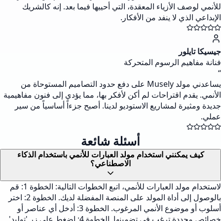
للأنمي لوصف الأزياء المعقدة، التي أحييها فيما بعد. إنه كالشريك
الإبداعي الذي لا ينفد من الأفكار.
جيسيكا تايلور
فنانة مفاهيم الرسوم المتحركة
“
يساعدني مولد Musely على دفع حدود التصاميم المستوحاة من
الأنمي. يقدم اقتراحات لم أكن لأفكر بها، مما يؤدي إلى فنون مفاهيمية
جديدة ومثيرة لمشاريع الاستوديو لدينا. أصبح جزءاً أساسياً من سير
عملي.
أسئلة شائعة
كيف يمكنني استخدام مولد العبارات للأنمي باستخدام الذكاء
الاصطناعي؟
لاستخدام مولد العبارات للأنمي، اتبع الخطوات التالية: الخطوة 1: قم
بالوصول إلى أداة المولد على المنصة المفضلة لديك. الخطوة 2: اختر
أسلوب أو موضوع الأنمي المرغوب. الخطوة 3: أدخل أي عناصر أو
خصائص محددة ترغب في تضمينها. الخطوة 4: اضغط على زر 'توليد'