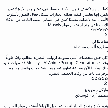
“
كطالب يستكشف فنون الذكاء الاصطناعي، تعتبر هذه الأداة لا تقدر
بثمن. إنها تعلمتي كيفية هيكلة العبارات بشكل فعال للصور بأسلوب
الأنمي. لقد لاحظت تحسنًا كبيرًا في أعمالي الفنية الناتجة عن الذكاء
الاصطناعي منذ استخدام مولد Musely.
سامانثا لي
مطورة ألعاب مستقلة
“
كان خلق شخصيات أنمي متنوعة لروايتنا البصرية يتطلب وقتًا طويلًا.
وقد أداة Musely's AI Anime Prompt Generator قد سهلت علينا
ذلك. يمكننا الآن بسرعة تطوير تصاميم الشخصيات والمشاهد، مما
يوفر ساعات من وقت العصف الذهني.
مايكل رودريغيز
مصمم أزياء كوسبلاي
“
هذه الأداة منقذة للحياة لتصور تفاصيل الأزياء! أستخدم مولد العبارات