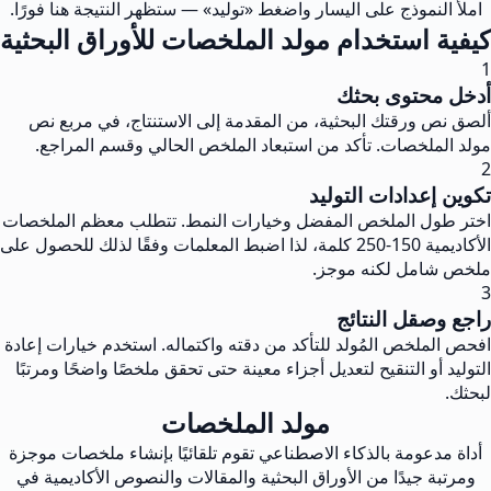
املأ النموذج على اليسار واضغط «توليد» — ستظهر النتيجة هنا فورًا.
كيفية استخدام مولد الملخصات للأوراق البحثية
1
أدخل محتوى بحثك
ألصق نص ورقتك البحثية، من المقدمة إلى الاستنتاج، في مربع نص
مولد الملخصات. تأكد من استبعاد الملخص الحالي وقسم المراجع.
2
تكوين إعدادات التوليد
اختر طول الملخص المفضل وخيارات النمط. تتطلب معظم الملخصات
الأكاديمية 150-250 كلمة، لذا اضبط المعلمات وفقًا لذلك للحصول على
ملخص شامل لكنه موجز.
3
راجع وصقل النتائج
افحص الملخص المُولد للتأكد من دقته واكتماله. استخدم خيارات إعادة
التوليد أو التنقيح لتعديل أجزاء معينة حتى تحقق ملخصًا واضحًا ومرتبًا
لبحثك.
مولد الملخصات
أداة مدعومة بالذكاء الاصطناعي تقوم تلقائيًا بإنشاء ملخصات موجزة
ومرتبة جيدًا من الأوراق البحثية والمقالات والنصوص الأكاديمية في