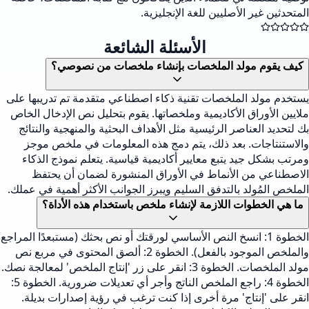
المتحدثين غير الأصليين للغة الإنجليزية.
الأسئلة الشائعة
كيف يقوم مولد الملخصات بإنشاء ملخصات من نصوصي؟
يستخدم مولد الملخصات تقنية ذكاء اصطناعي متقدمة تم تدريبها على
ملايين الأوراق الأكاديمية وملخصاتها. يقوم بتحليل نص الإدخال الخاص
بك لتحديد العناصر الرئيسية مثل الأهداف البحثية والمنهجية والنتائج
والاستنتاجات. بعد ذلك، يتم دمج هذه المعلومات في ملخص موجز
ومرتب بشكل جيد يتبع معايير أكاديمية قياسية. يتعلم نموذج الذكاء
الاصطناعي من الأنماط في الأوراق المنشورة لضمان أن يحتفظ
الملخص المُولد بالتدفق السليم ويبرز الجوانب الأكثر أهمية في عملك.
ما هي الخطوات اللازمة لإنشاء ملخص باستخدام هذه الأداة؟
الخطوة 1: انسخ النص الأساسي لورقتك أو نص بحثك (مستبعدًا المراجع
والملخص الموجود بالفعل). الخطوة 2: ألصق المحتوى في مربع نص
مولد الملخصات. الخطوة 3: انقر على زر 'إنتاج الملخص' لمعالجة نصك.
الخطوة 4: راجع الملخص الناتج وأجر أي تعديلات ضرورية. الخطوة 5:
انقر على 'إنتاج' مرة أخرى إذا كنت ترغب في رؤية إصدارات بديلة.