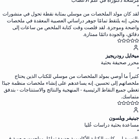
مرشحة دكتوراه في علم الأعصاب
“
لقد كان مولد الملخصات من موسلي بمثابة نقطة تحول في منشورات
بحثي. إنه يلتقط تمامًا جوهر دراساتي العصبية المعقدة في ملخصات
واضحة وموجزة. لقد قلصت وقت كتابة الملخص من ساعات إلى
دقائق، والجودة دائمًا ممتازة.
ميخايل رودريجيز
محرر صحيفة بحثية
“
كثيراً ما أوصي بمولد الملخصات من موسلي للكتاب الذين يحتاج
ملخصاتهم إلى تحسين. إنه يساعدهم على إنشاء ملخصات منظمة جيدًا
تغطي جميع النقاط الرئيسية - المنهجية والنتائج والاستنتاجات - بتدفق
متماسك.
جينيفر ويلسون
مساعدة بحثية دراسات عُليا
“
بالنسبة لي، كانت الكتابة الأكاديمية جديدة تمامًا، وواجهت صعوبة في